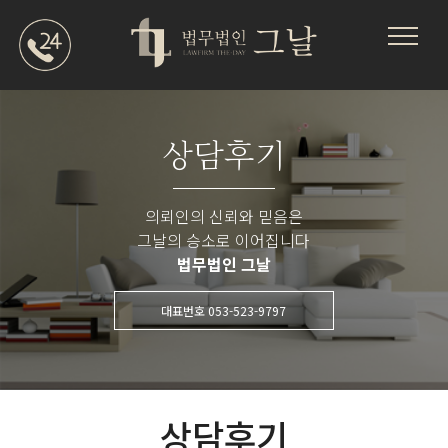
상담후기
의뢰인의 신뢰와 믿음은
그날의 승소로 이어집니다
법무법인 그날
대표번호 053-523-9797
상담후기