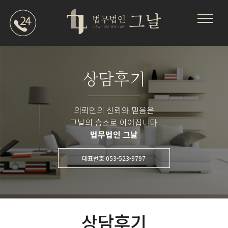
상담후기
의뢰인의 신뢰와 믿음은
그날의 승소로 이어집니다
법무법인 그날
대표번호 053-523-9797
상담후기