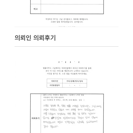
의뢰인 의뢰후기