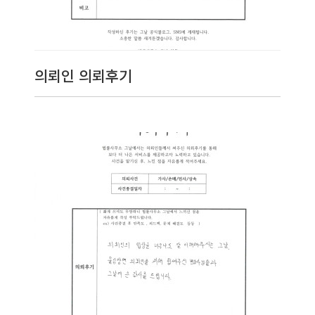
의뢰인 의뢰후기